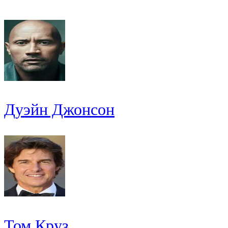
Дуэйн Джонсон
Том Круз