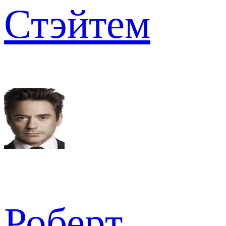
Стэйтем
Роберт