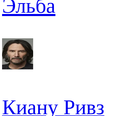
Эльба
Киану Ривз