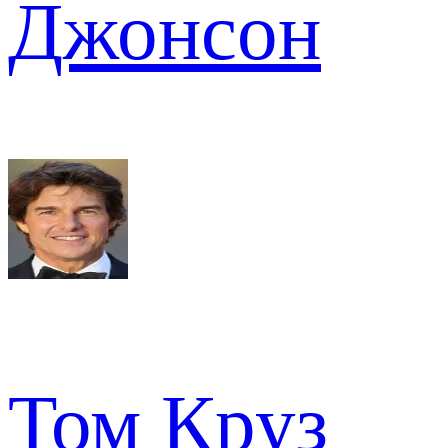
Джонсон
Том Круз