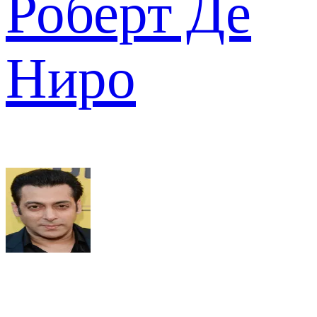
Роберт Де
Ниро