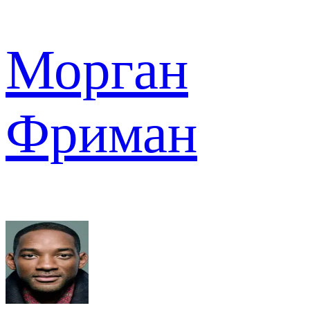
Морган
Фриман