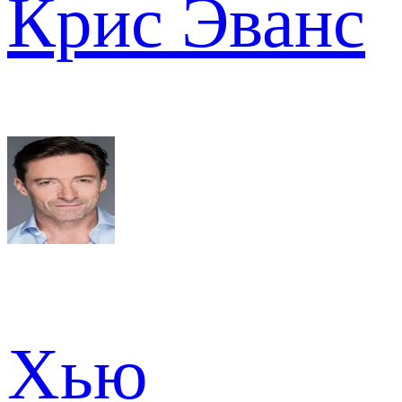
Крис Эванс
Хью