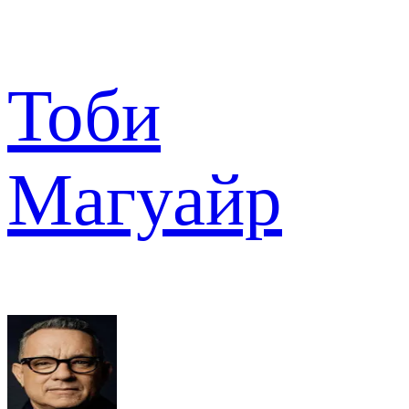
Тоби
Магуайр