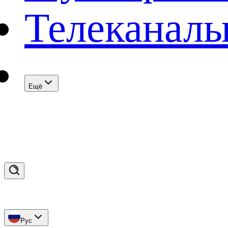
Телеканал
Eщё
Рус