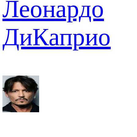
Леонардо
ДиКаприо