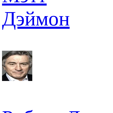
Дэймон