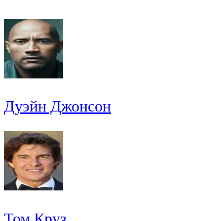
Дуэйн Джонсон
Том Круз