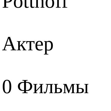
Potthoff
Актер
0
Фильмы