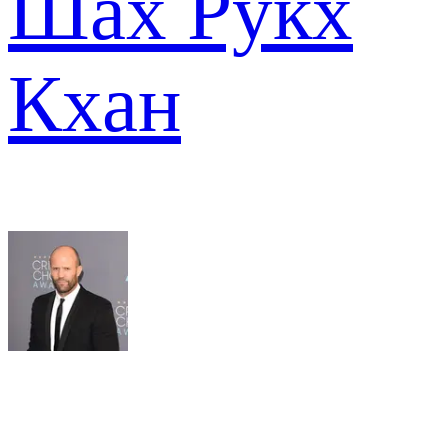
Шах Рукх
Кхан