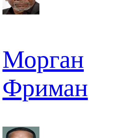
Морган
Фриман