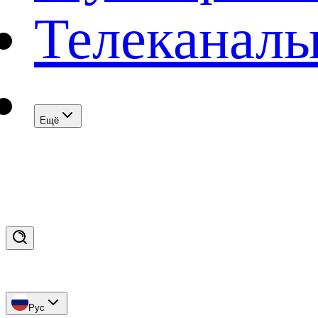
Телеканал
Eщё
Рус