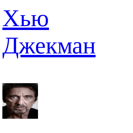
Хью
Джекман