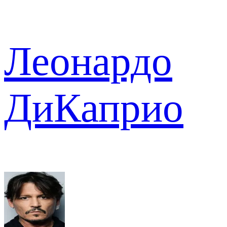
Леонардо
ДиКаприо