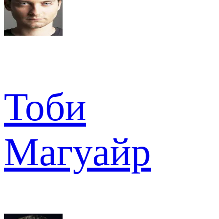
Тоби
Магуайр