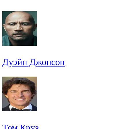
Дуэйн Джонсон
Том Круз