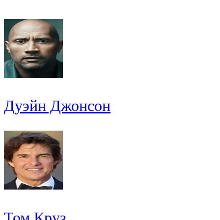
Дуэйн Джонсон
Том Круз