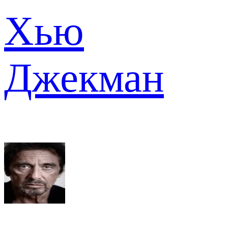
Хью
Джекман