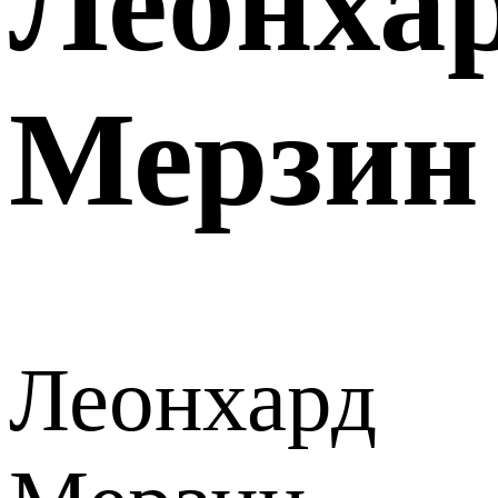
Леонха
Мерзин
Леонхард