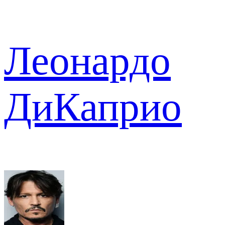
Леонардо
ДиКаприо