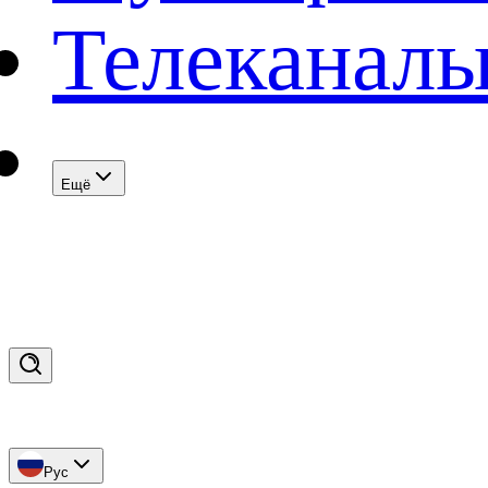
Телеканал
Eщё
Рус