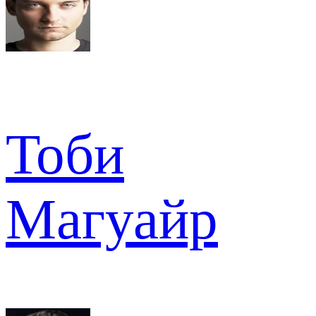
Тоби
Магуайр