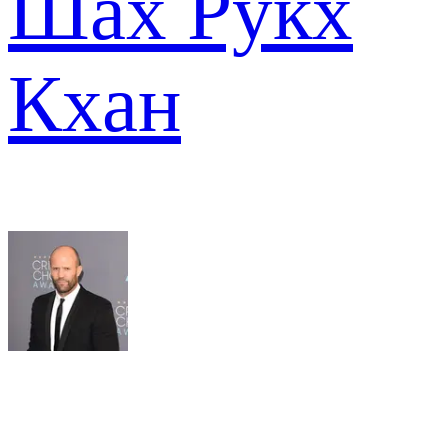
Шах Рукх
Кхан