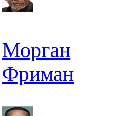
Морган
Фриман