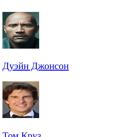
Дуэйн Джонсон
Том Круз