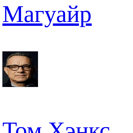
Магуайр
Том Хэнкс