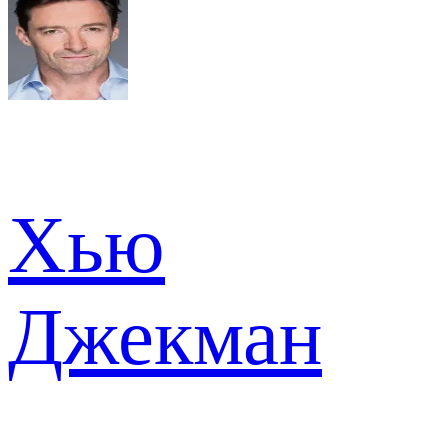
Хью
Джекман