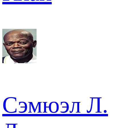
Сэмюэл Л.