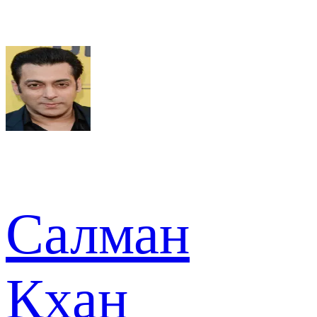
Салман
Кхан