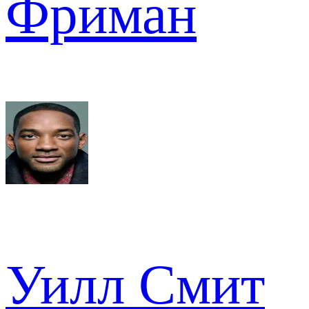
Фриман
Уилл Смит