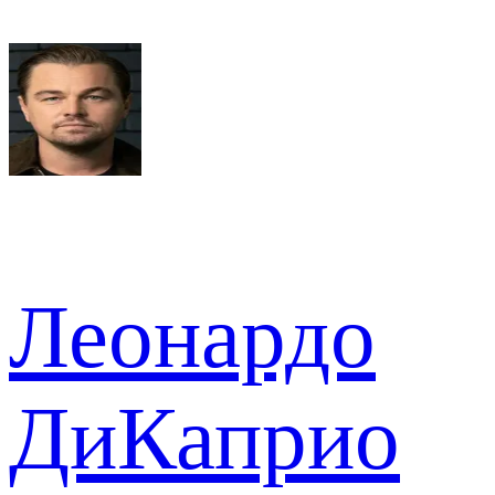
Леонардо
ДиКаприо