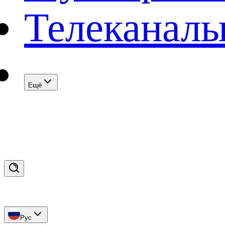
Телеканал
Eщё
Рус