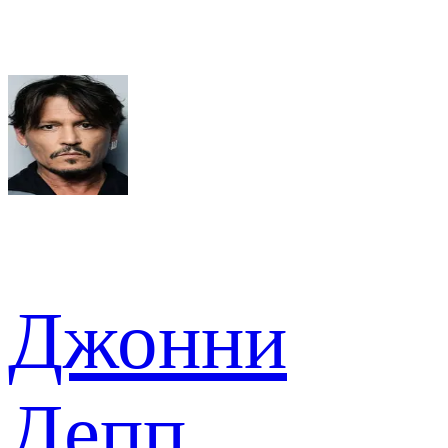
Джонни
Депп