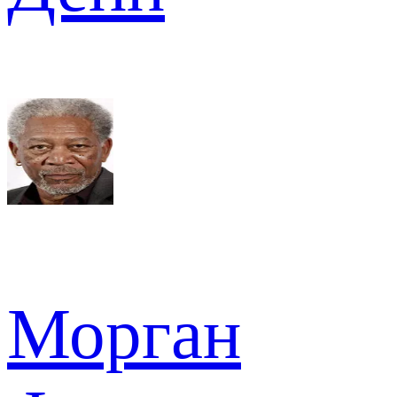
Морган