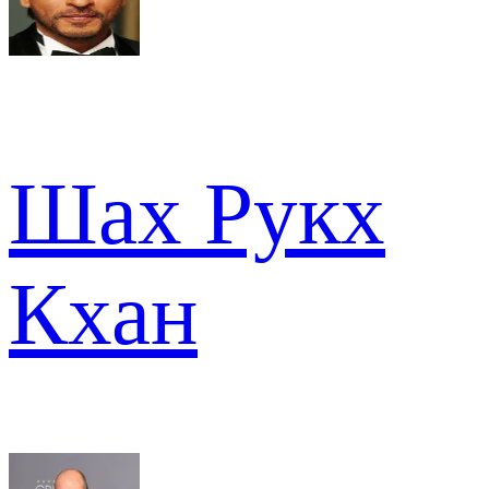
Шах Рукх
Кхан