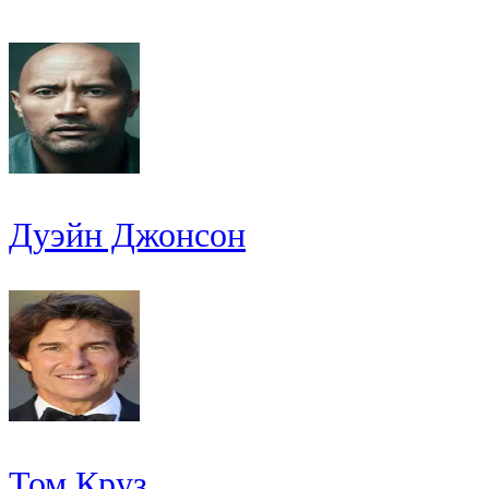
Дуэйн Джонсон
Том Круз