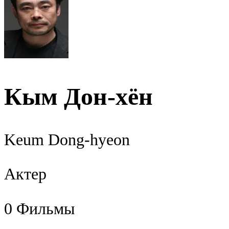
Кым Дон-хён
Keum Dong-hyeon
Актер
0
Фильмы