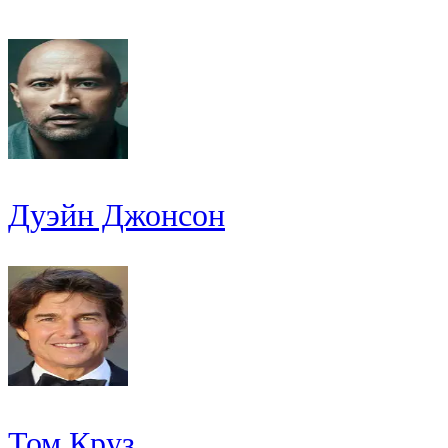
Дуэйн Джонсон
Том Круз