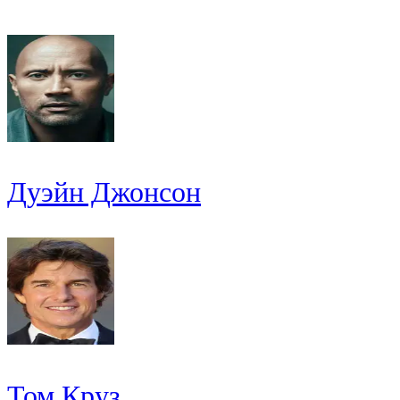
Дуэйн Джонсон
Том Круз