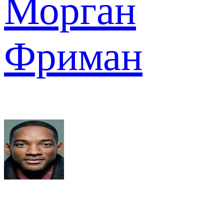
Морган
Фриман