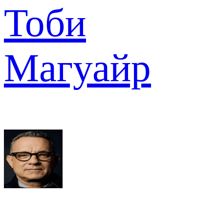
Тоби
Магуайр