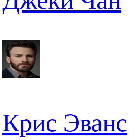
Джеки Чан
Крис Эванс