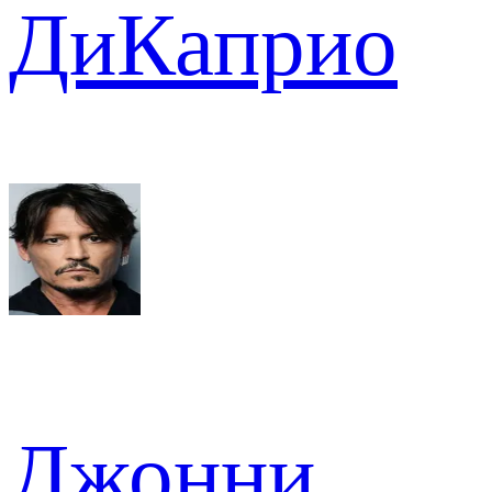
ДиКаприо
Джонни