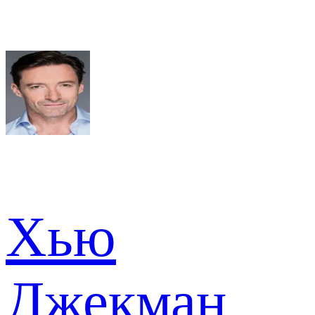
Хью
Джекман