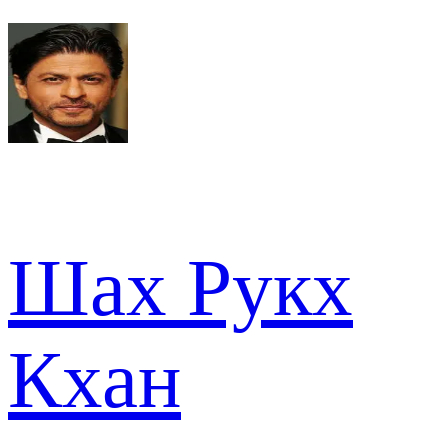
Шах Рукх
Кхан