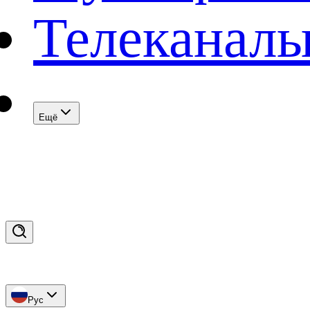
Телеканал
Eщё
Рус