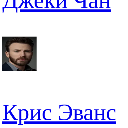
Джеки Чан
Крис Эванс