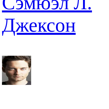
Сэмюэл Л.
Джексон