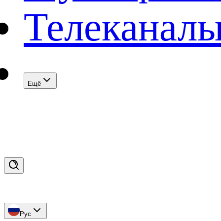
Телеканал
Eщё
Рус