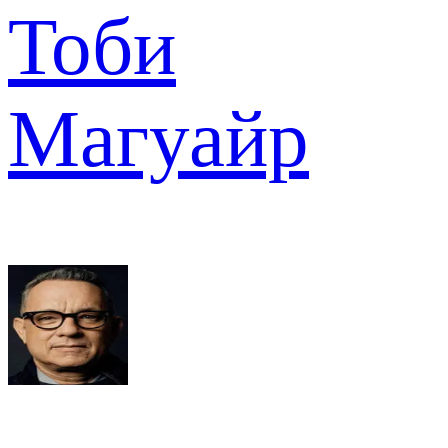
Тоби
Магуайр