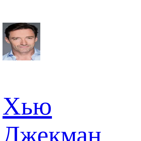
Хью
Джекман