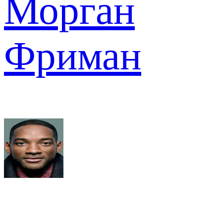
Морган
Фриман