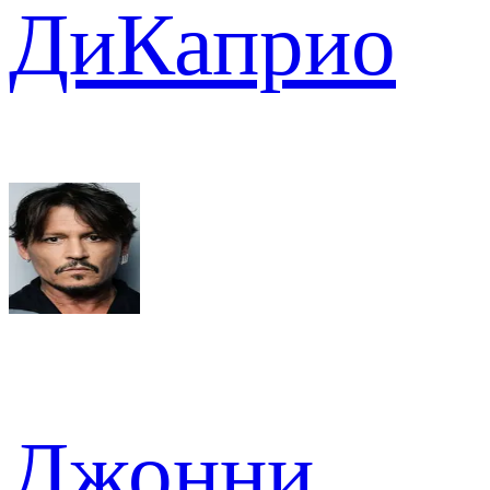
ДиКаприо
Джонни