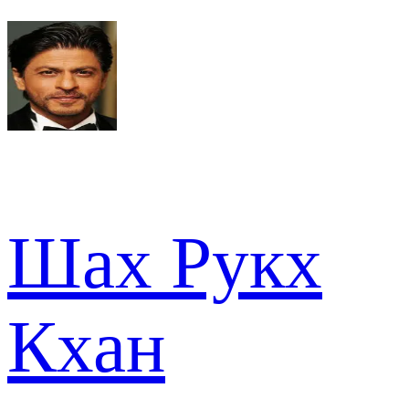
Шах Рукх
Кхан