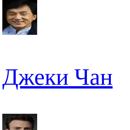
Джеки Чан