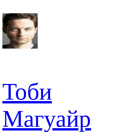
Тоби
Магуайр