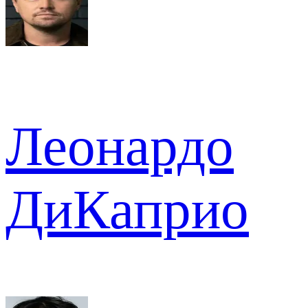
Леонардо
ДиКаприо