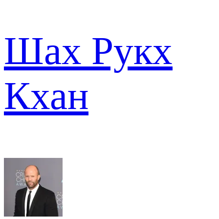
Шах Рукх
Кхан