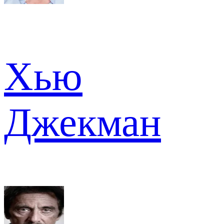
Хью
Джекман