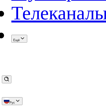
Телеканал
Eщё
Рус