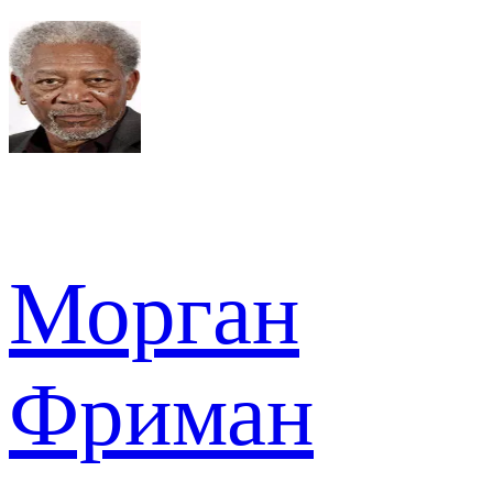
Морган
Фриман