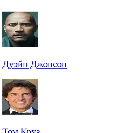
Дуэйн Джонсон
Том Круз