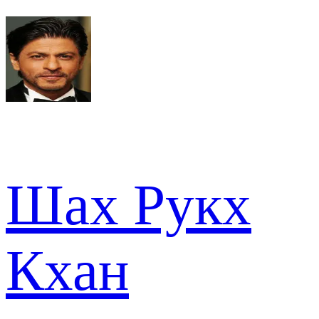
Шах Рукх
Кхан