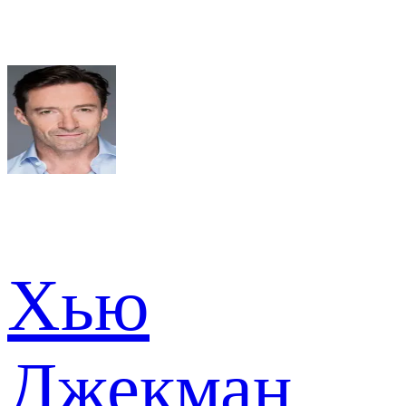
Хью
Джекман