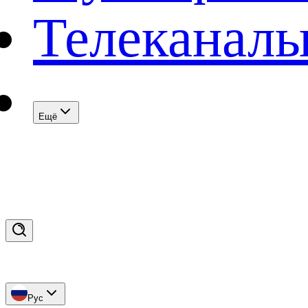
Телеканал
Eщё
Рус