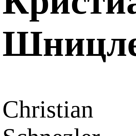
Кристи
Шницл
Christian