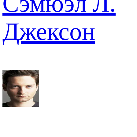
Сэмюэл Л.
Джексон