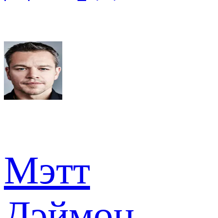
Мэтт
Дэймон