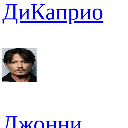
ДиКаприо
Джонни