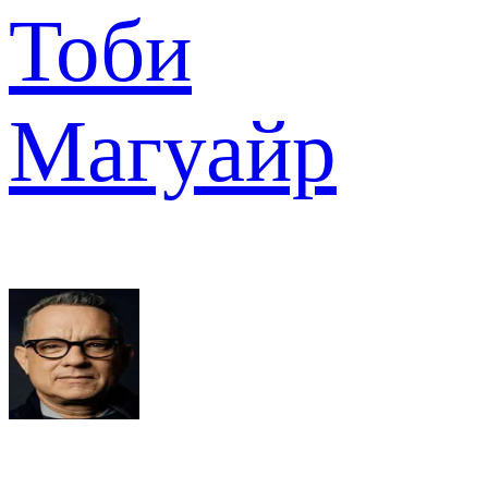
Тоби
Магуайр