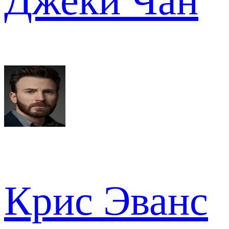
Джеки Чан
Крис Эванс