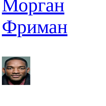
Морган
Фриман