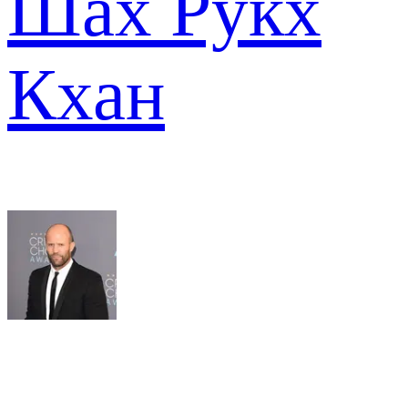
Шах Рукх
Кхан