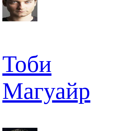
Тоби
Магуайр