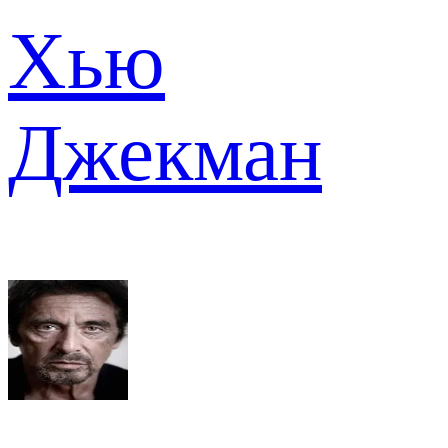
Хью
Джекман