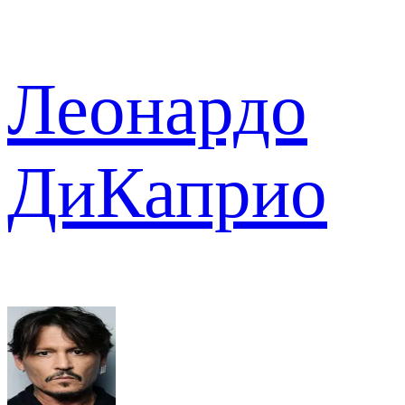
Леонардо
ДиКаприо