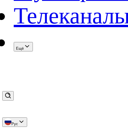
Телеканал
Eщё
Рус