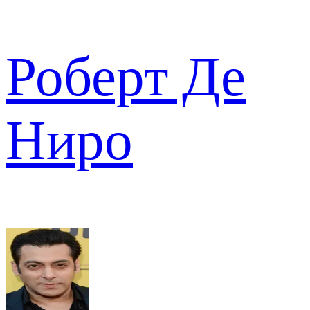
Роберт Де
Ниро