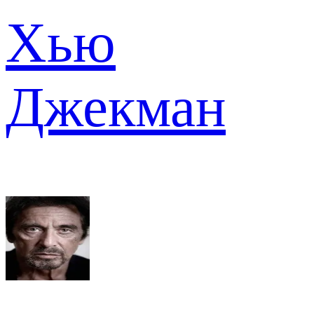
Хью
Джекман