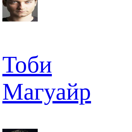
Тоби
Магуайр