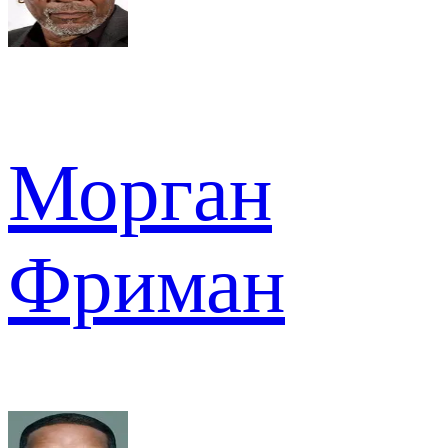
Морган
Фриман