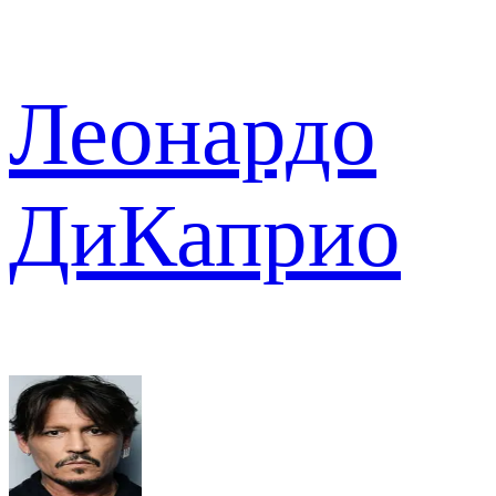
Леонардо
ДиКаприо