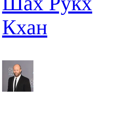
Шах Рукх
Кхан