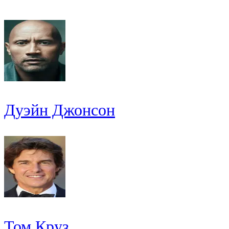
Дуэйн Джонсон
Том Круз