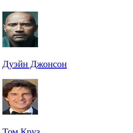
Дуэйн Джонсон
Том Круз