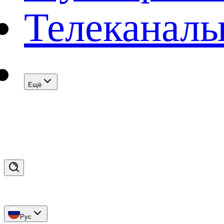
Телеканал
Eщё
Рус