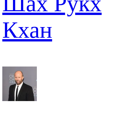
Шах Рукх
Кхан