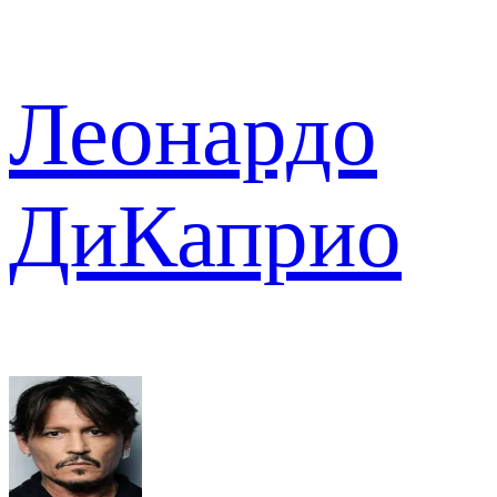
Леонардо
ДиКаприо