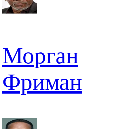
Морган
Фриман