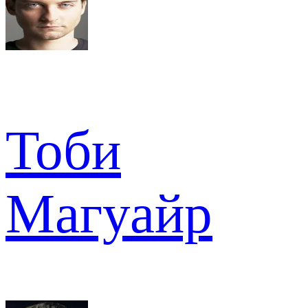
Тоби
Магуайр