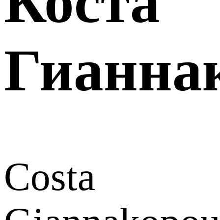
Коста
Гианна
Costa