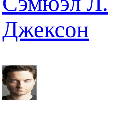
Сэмюэл Л.
Джексон