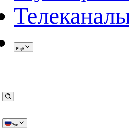
Телеканал
Eщё
Рус