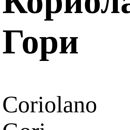
Кориол
Гори
Coriolano