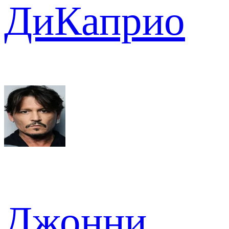
ДиКаприо
Джонни