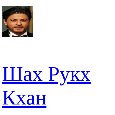
Шах Рукх
Кхан