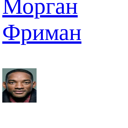
Морган
Фриман