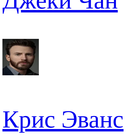
Джеки Чан
Крис Эванс