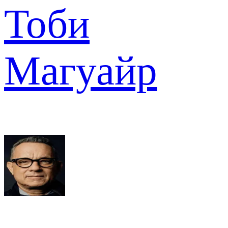
Тоби
Магуайр