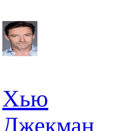
Хью
Джекман