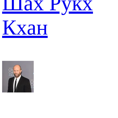
Шах Рукх
Кхан