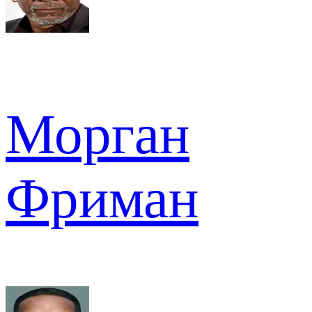
Морган
Фриман