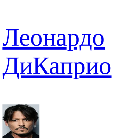
Леонардо
ДиКаприо