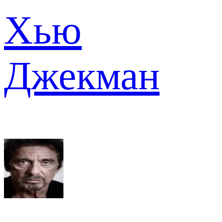
Хью
Джекман