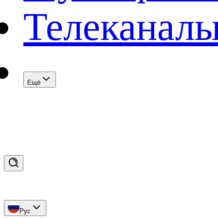
Телеканал
Eщё
Рус