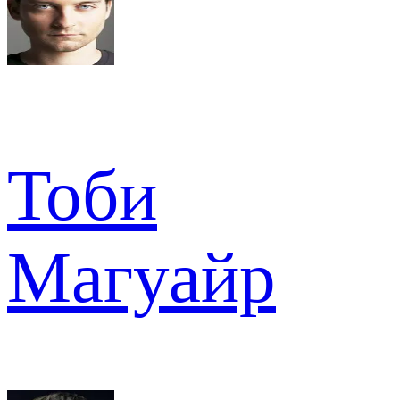
Тоби
Магуайр