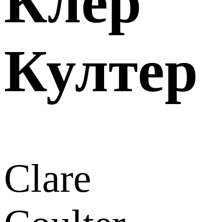
Клер
Култер
Clare