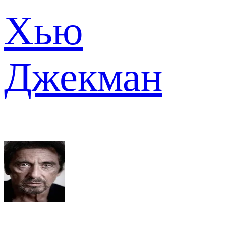
Хью
Джекман