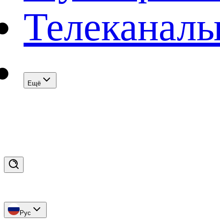
Телеканал
Eщё
Рус