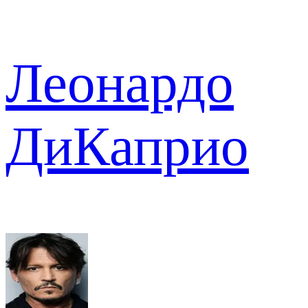
Леонардо
ДиКаприо