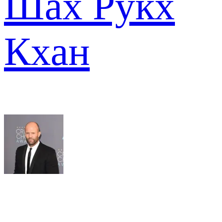
Шах Рукх
Кхан