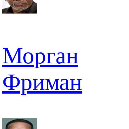
Морган
Фриман