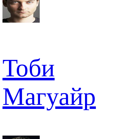
Тоби
Магуайр