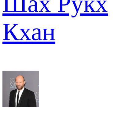
Шах Рукх
Кхан