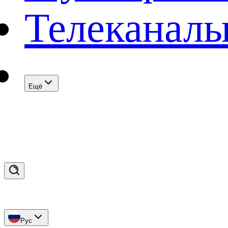
Телеканал
Eщё
Рус