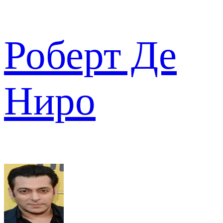
Роберт Де
Ниро