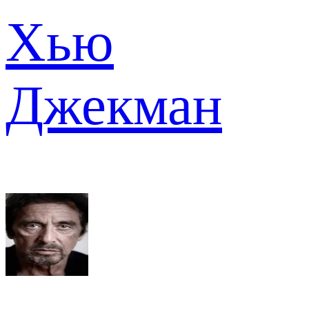
Хью
Джекман