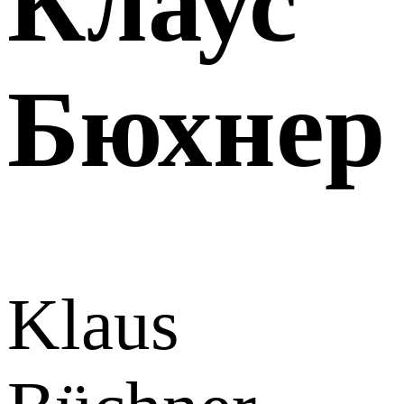
Клаус
Бюхнер
Klaus