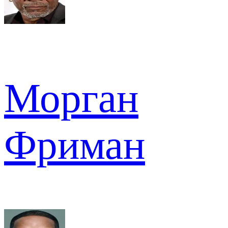
Морган
Фриман