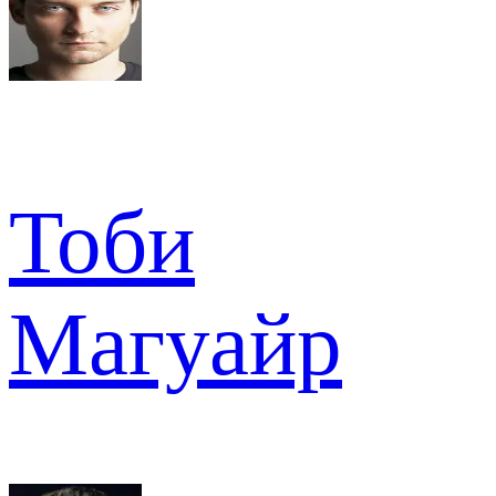
Тоби
Магуайр