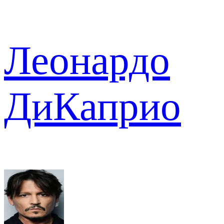
Леонардо
ДиКаприо