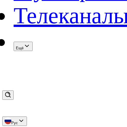
Телеканал
Eщё
Рус