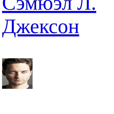
Сэмюэл Л.
Джексон