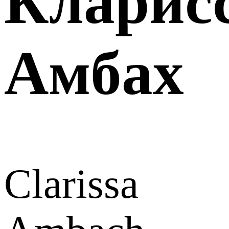
Кларис
Амбах
Clarissa