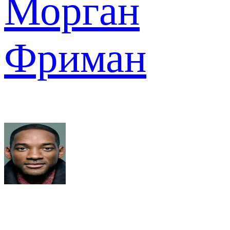
Морган
Фриман