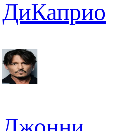
ДиКаприо
Джонни