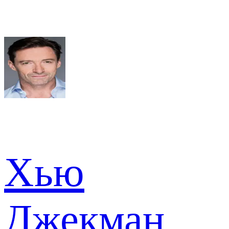
Хью
Джекман