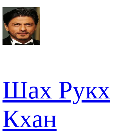
Шах Рукх
Кхан