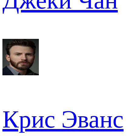
Джеки Чан
Крис Эванс