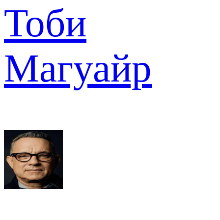
Тоби
Магуайр