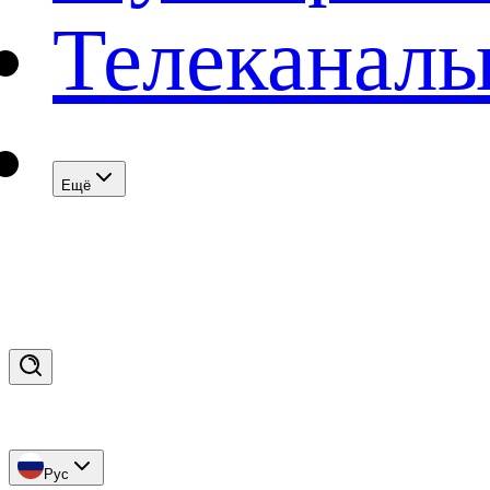
Телеканал
Eщё
Рус