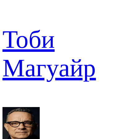
Тоби
Магуайр