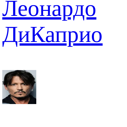
Леонардо
ДиКаприо