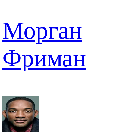
Морган
Фриман