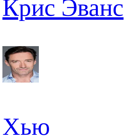
Крис Эванс
Хью