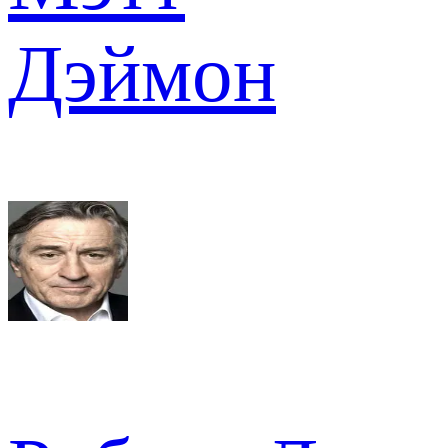
Дэймон