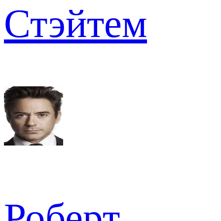
Стэйтем
Роберт