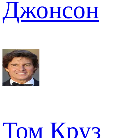
Джонсон
Том Круз