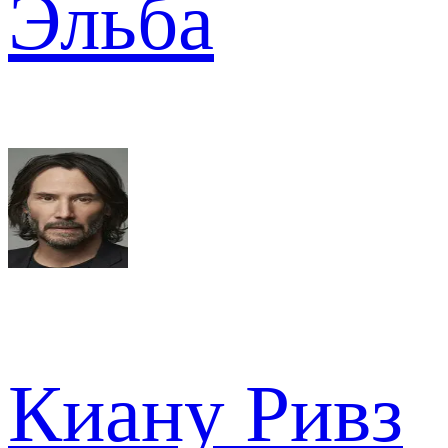
Эльба
Киану Ривз