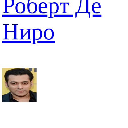
Роберт Де
Ниро