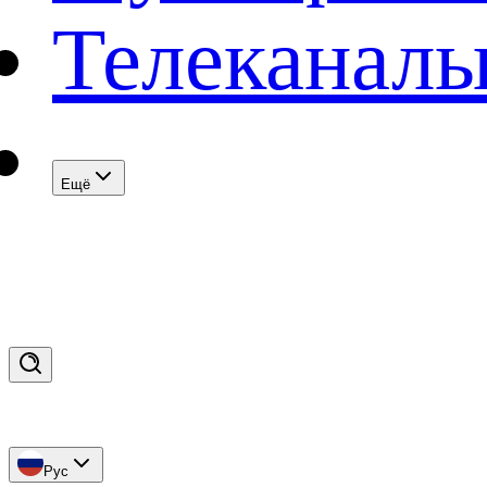
Телеканал
Eщё
Рус