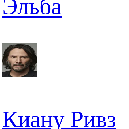
Эльба
Киану Ривз