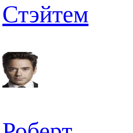
Стэйтем
Роберт