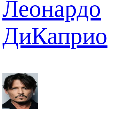
Леонардо
ДиКаприо