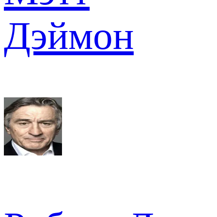
Дэймон