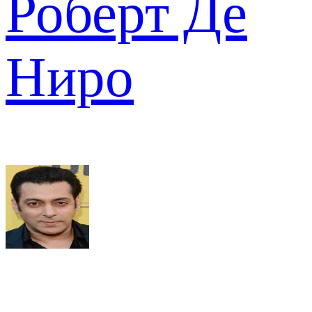
Роберт Де
Ниро