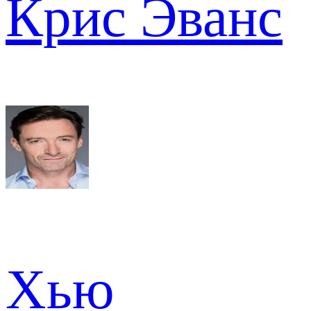
Крис Эванс
Хью