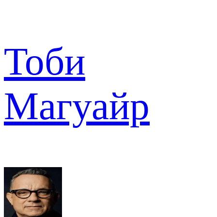
Тоби
Магуайр