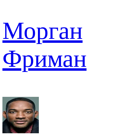
Морган
Фриман