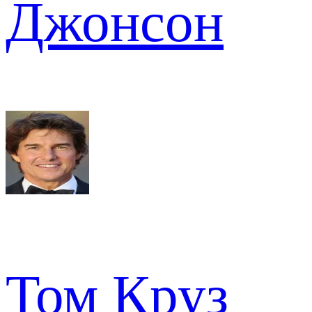
Джонсон
Том Круз