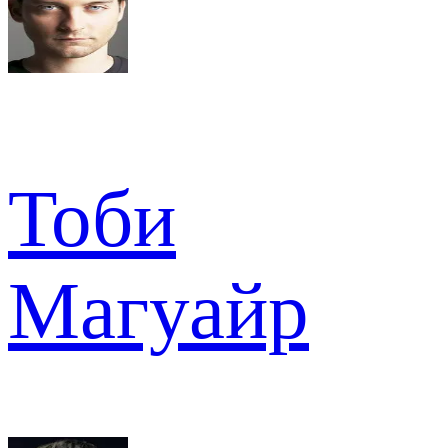
Тоби
Магуайр