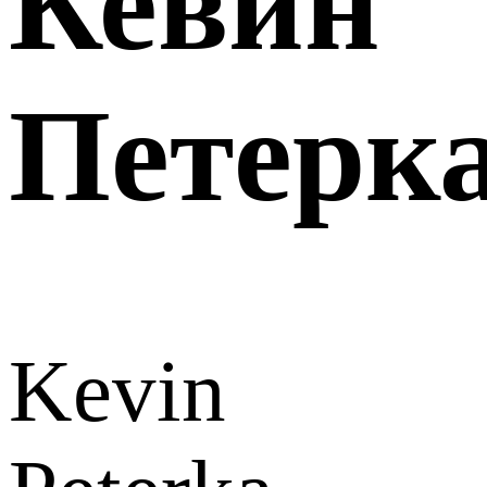
Кевин
Петерк
Kevin