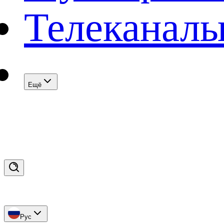
Телеканал
Eщё
Рус