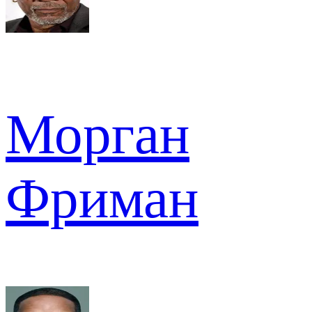
Морган
Фриман