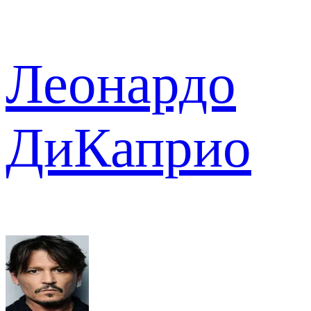
Леонардо
ДиКаприо