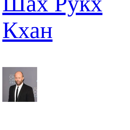
Шах Рукх
Кхан