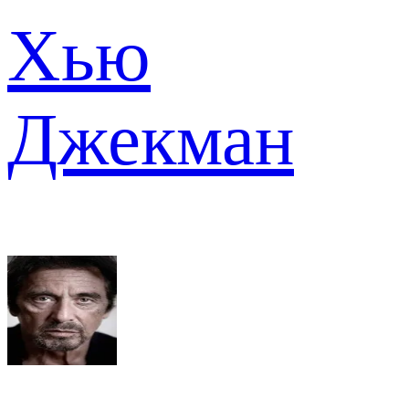
Хью
Джекман