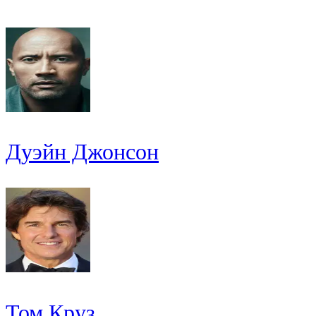
Дуэйн Джонсон
Том Круз