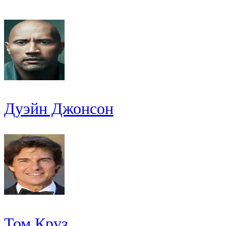
Дуэйн Джонсон
Том Круз