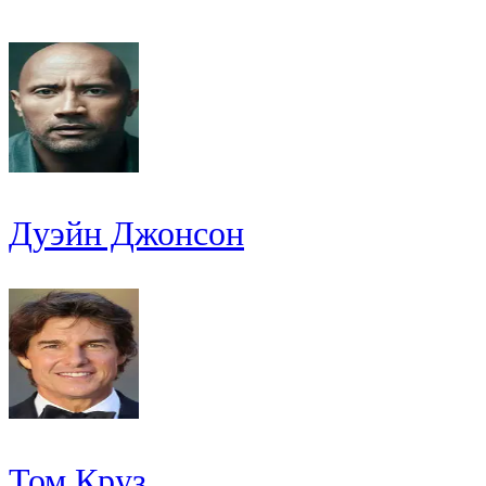
Дуэйн Джонсон
Том Круз