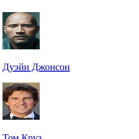
Дуэйн Джонсон
Том Круз