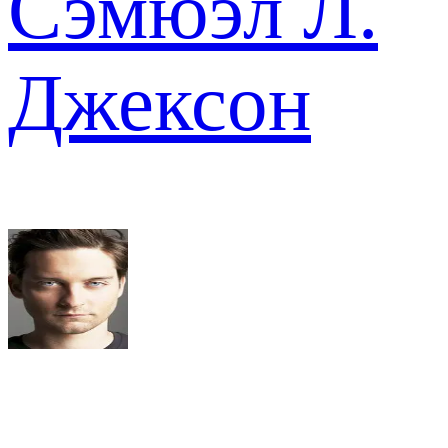
Сэмюэл Л.
Джексон