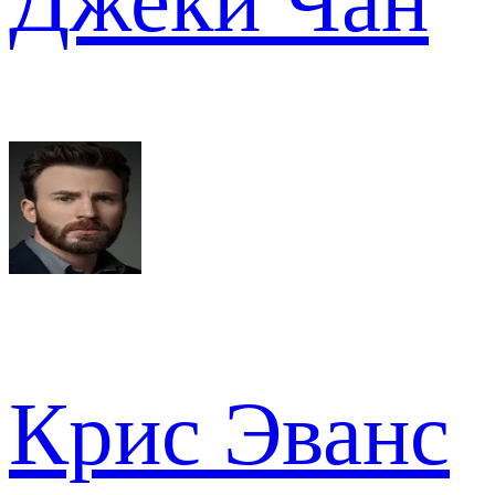
Джеки Чан
Крис Эванс