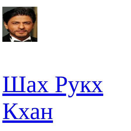
Шах Рукх
Кхан