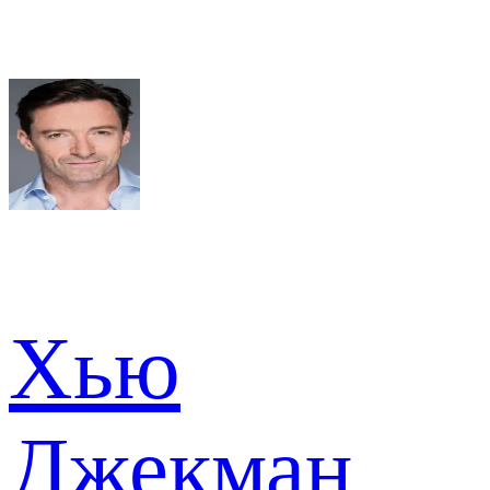
Хью
Джекман