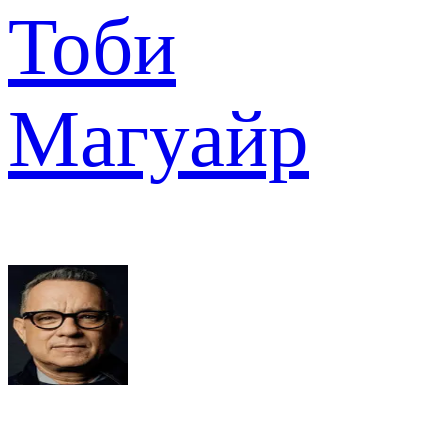
Тоби
Магуайр