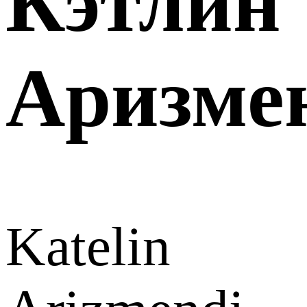
Кэтлин
Аризме
Katelin