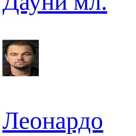
Дауни мл.
Леонардо