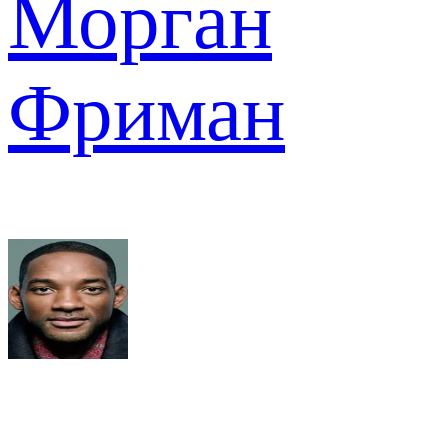
Морган
Фриман