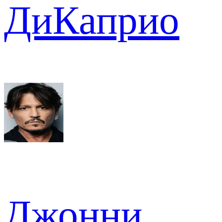
ДиКаприо
Джонни