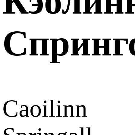
Кэолин
Спринг
Caoilinn