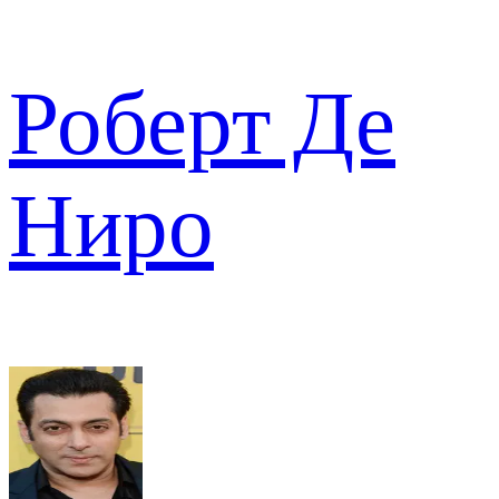
Роберт Де
Ниро