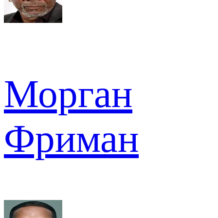
Морган
Фриман