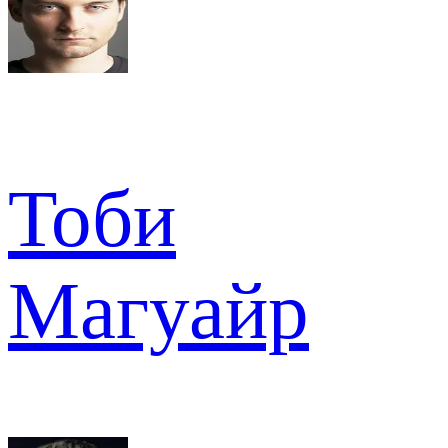
Тоби
Магуайр