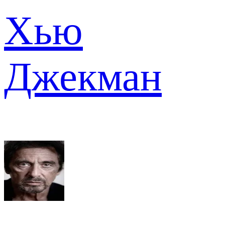
Хью
Джекман