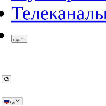
Телеканал
Eщё
Рус