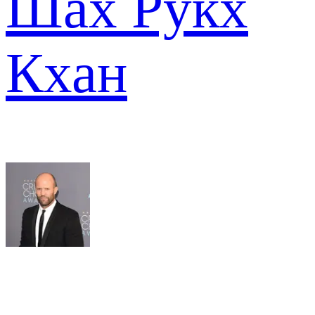
Шах Рукх
Кхан