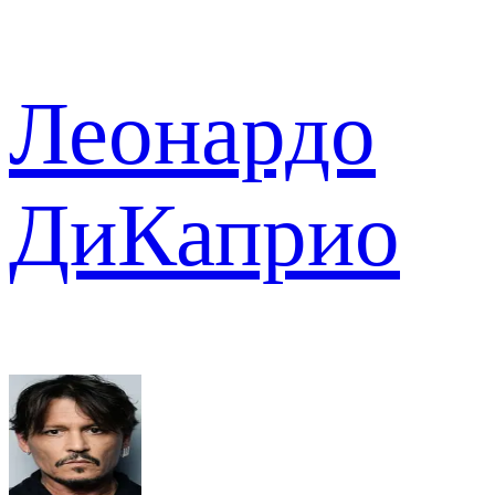
Леонардо
ДиКаприо