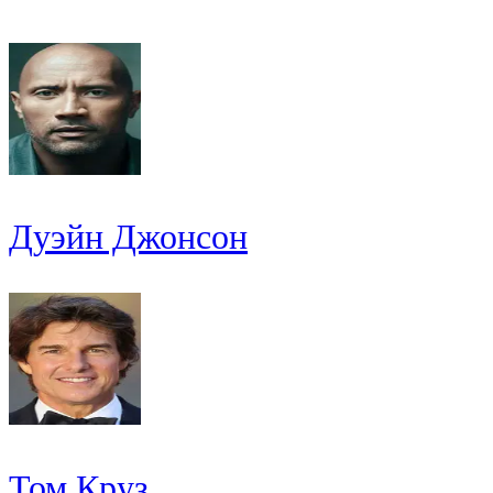
Дуэйн Джонсон
Том Круз