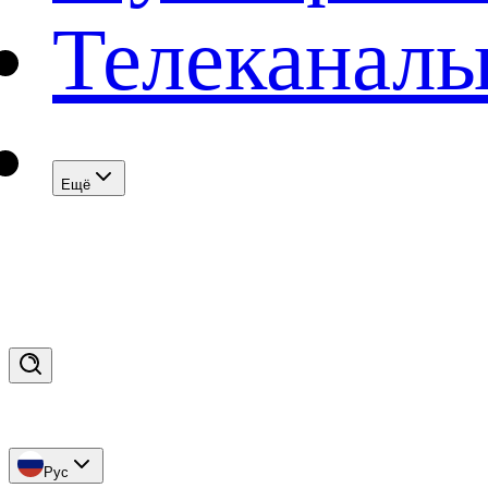
Телеканал
Eщё
Рус