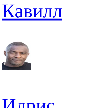
Кавилл
Идрис