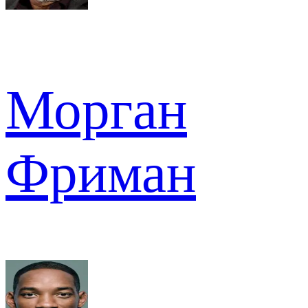
Морган
Фриман