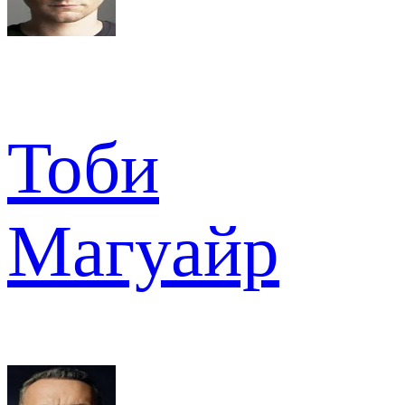
Тоби
Магуайр