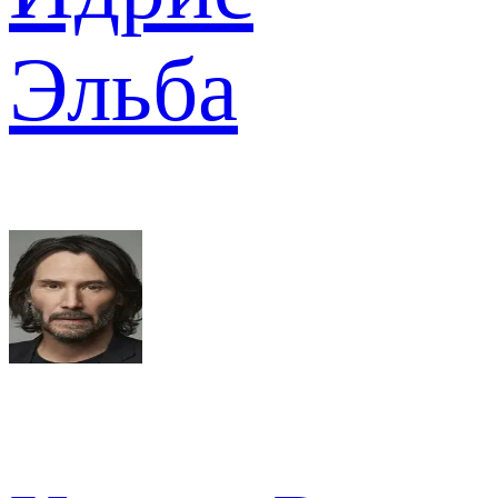
Эльба