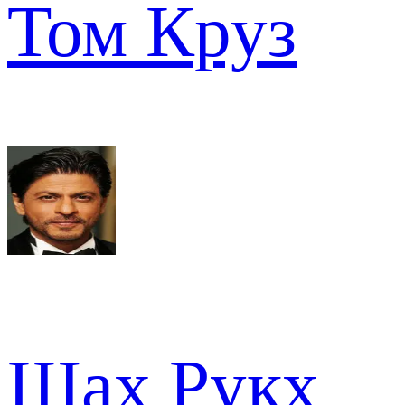
Том Круз
Шах Рукх