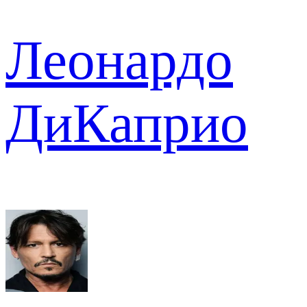
Леонардо
ДиКаприо