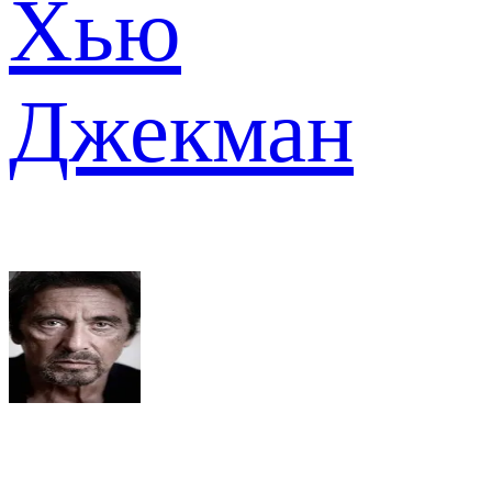
Хью
Джекман