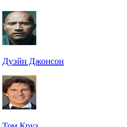
Дуэйн Джонсон
Том Круз