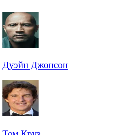
Дуэйн Джонсон
Том Круз