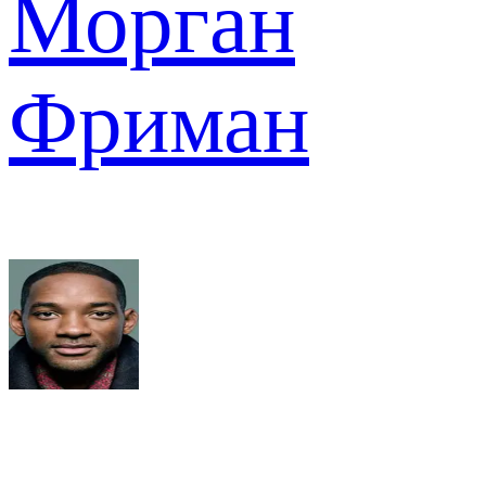
Морган
Фриман