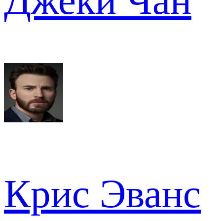
Джеки Чан
Крис Эванс