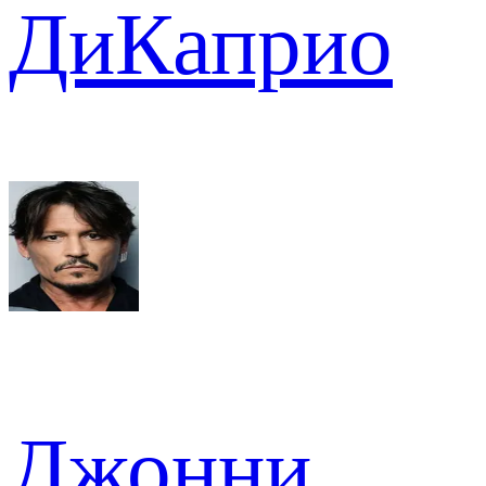
ДиКаприо
Джонни