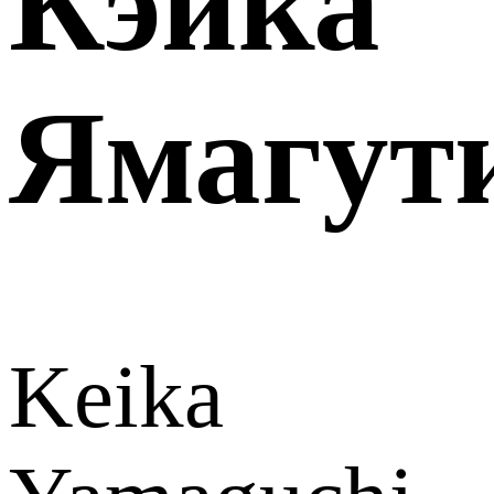
Кэйка
Ямагут
Keika