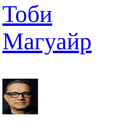
Тоби
Магуайр