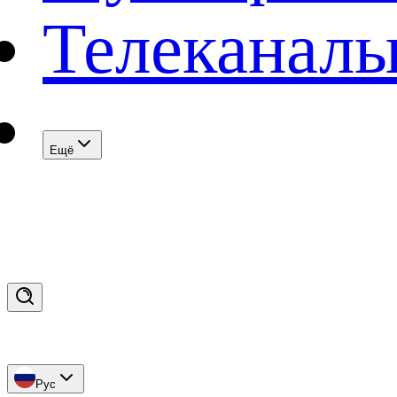
Телеканал
Eщё
Рус