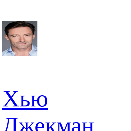
Хью
Джекман