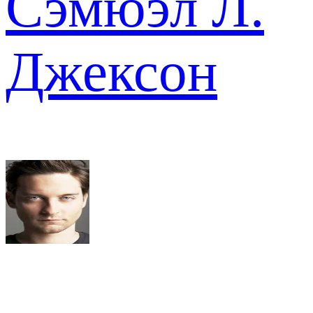
Сэмюэл Л.
Джексон