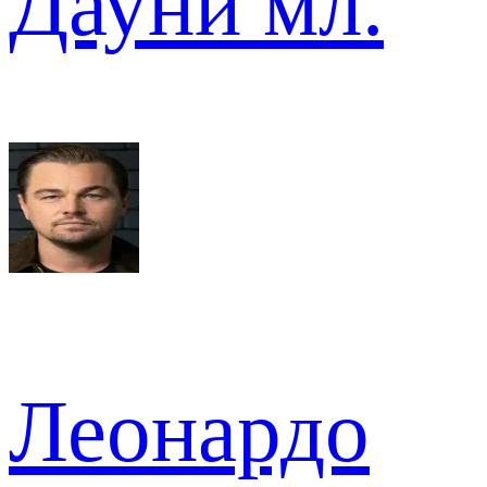
Дауни мл.
Леонардо