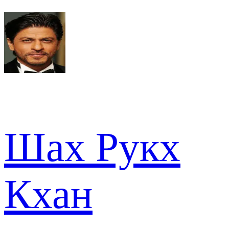
Шах Рукх
Кхан