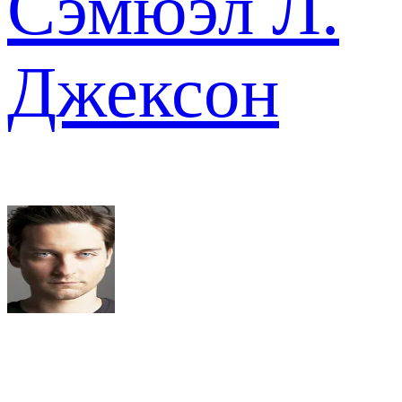
Сэмюэл Л.
Джексон