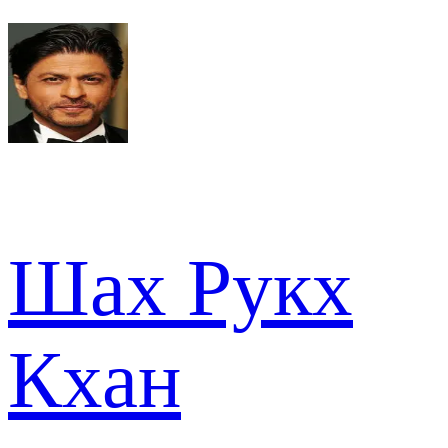
Шах Рукх
Кхан