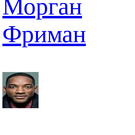
Морган
Фриман