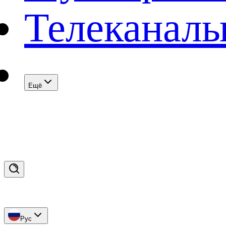
Телеканал
Eщё
Рус