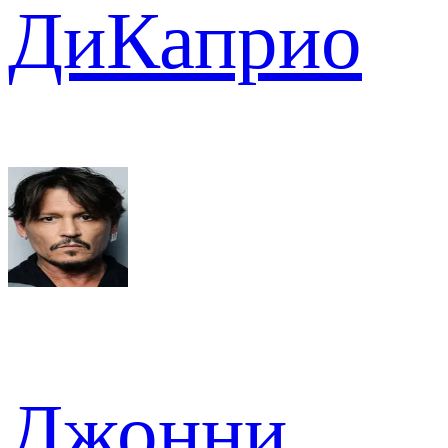
ДиКаприо
Джонни