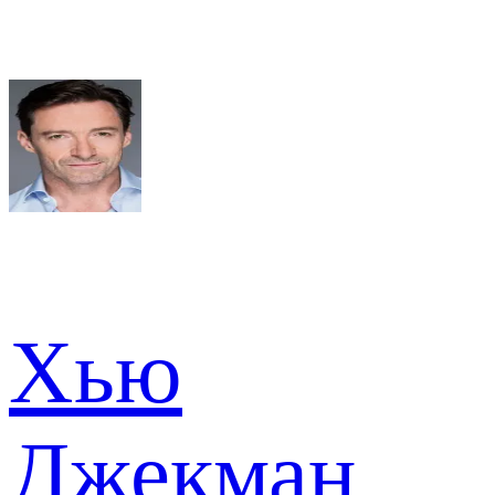
Хью
Джекман