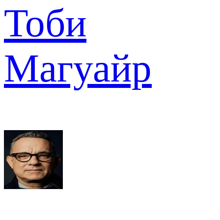
Тоби
Магуайр