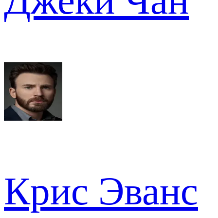
Джеки Чан
Крис Эванс