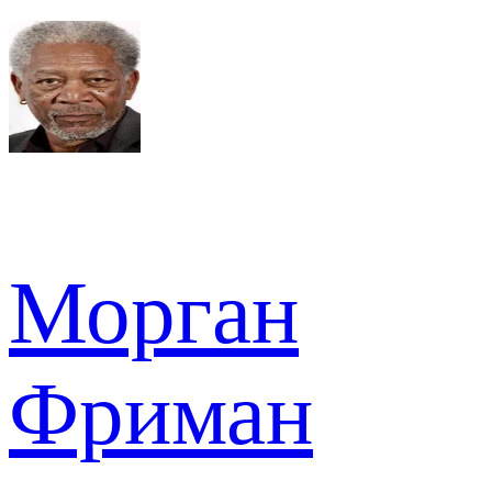
Морган
Фриман