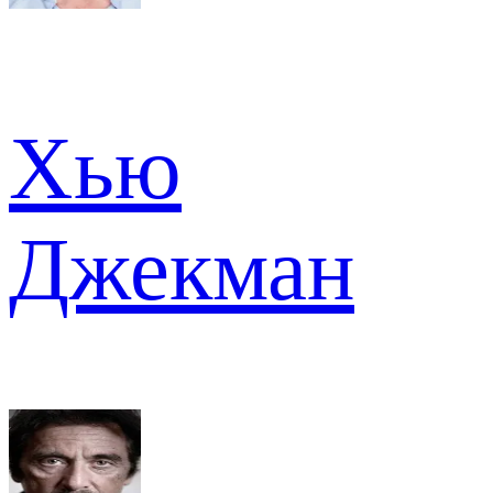
Хью
Джекман