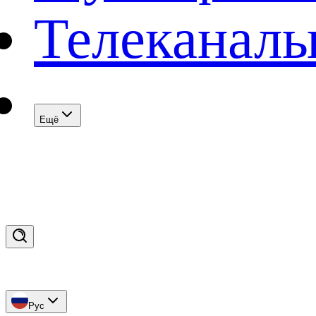
Телеканал
Eщё
Рус