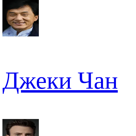
Джеки Чан