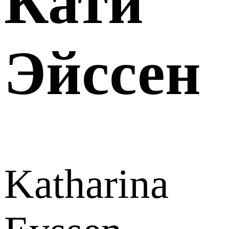
Кати
Эйссен
Katharina