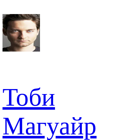
Тоби
Магуайр