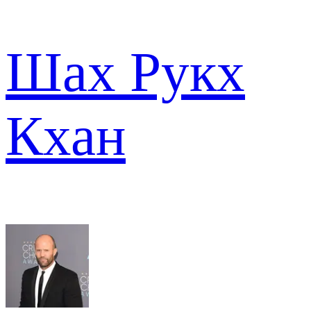
Шах Рукх
Кхан