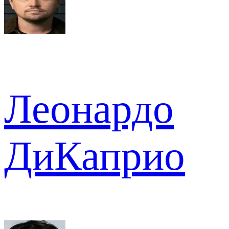
Леонардо
ДиКаприо