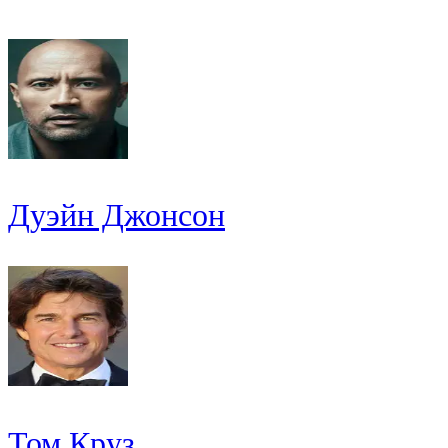
Дуэйн Джонсон
Том Круз