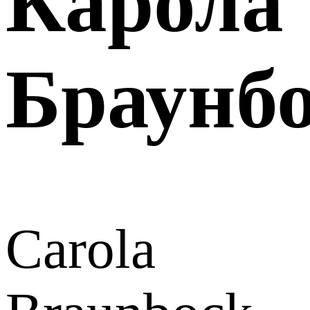
Карола
Браунб
Carola