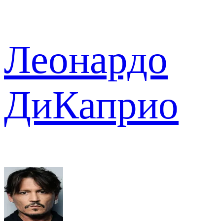
Леонардо
ДиКаприо