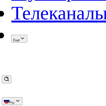
Телеканал
Eщё
Рус