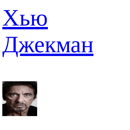
Хью
Джекман