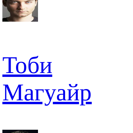
Тоби
Магуайр