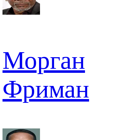
Морган
Фриман