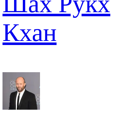
Шах Рукх
Кхан