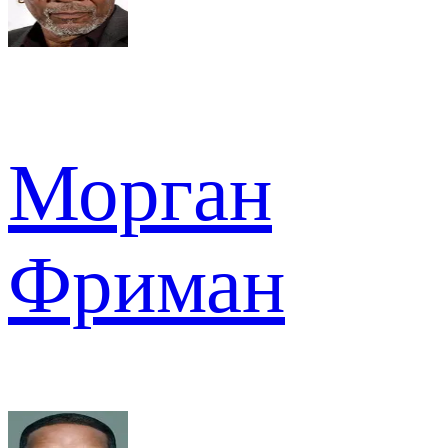
Морган
Фриман