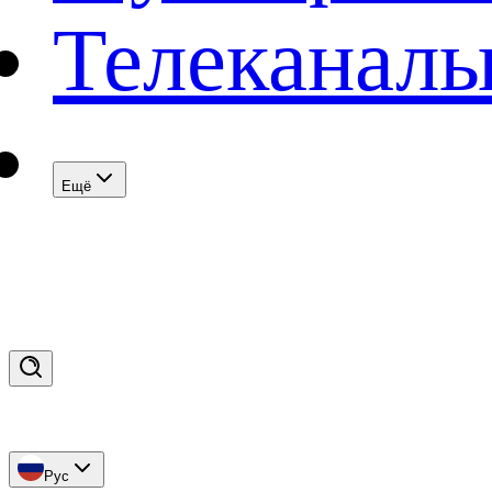
Телеканал
Eщё
Рус