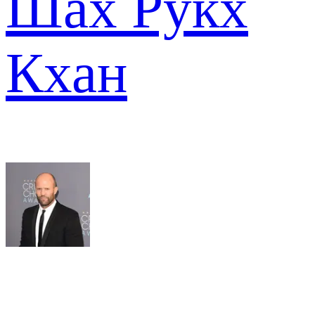
Шах Рукх
Кхан