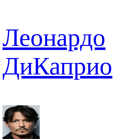
Леонардо
ДиКаприо