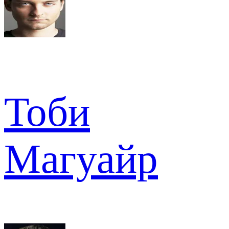
Тоби
Магуайр