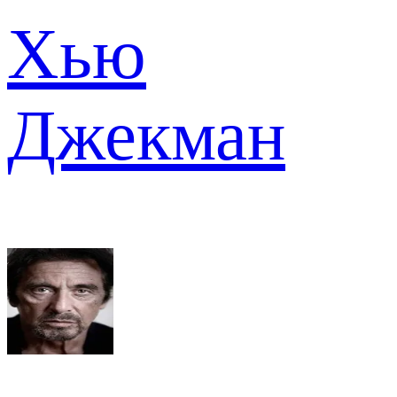
Хью
Джекман