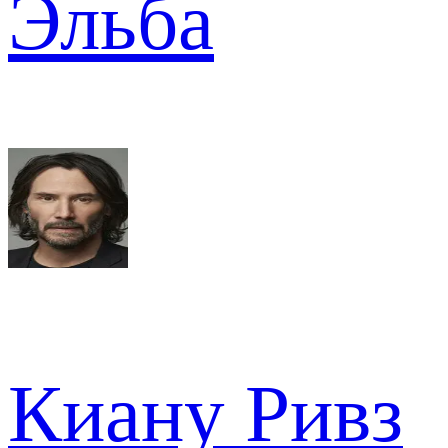
Эльба
Киану Ривз