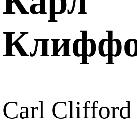
Карл
Клиффо
Carl Clifford