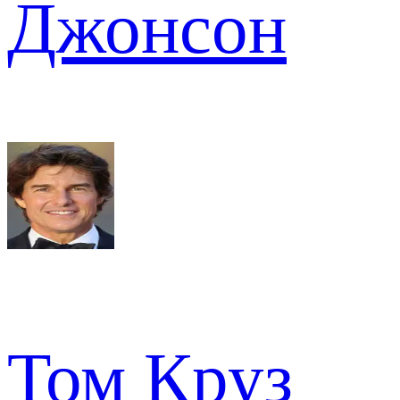
Джонсон
Том Круз