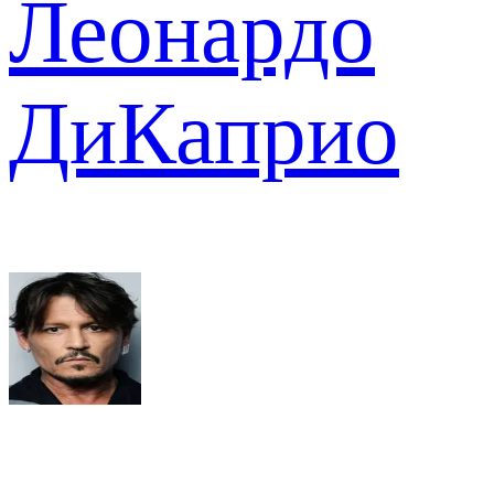
Леонардо
ДиКаприо