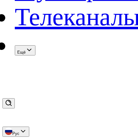
Телеканал
Eщё
Рус