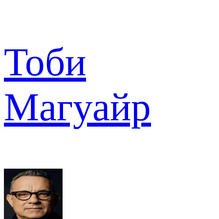
Тоби
Магуайр