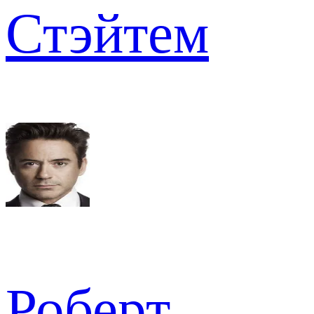
Стэйтем
Роберт