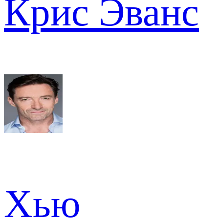
Крис Эванс
Хью