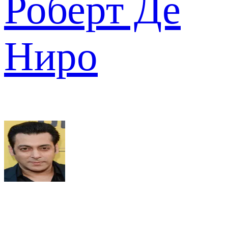
Роберт Де
Ниро