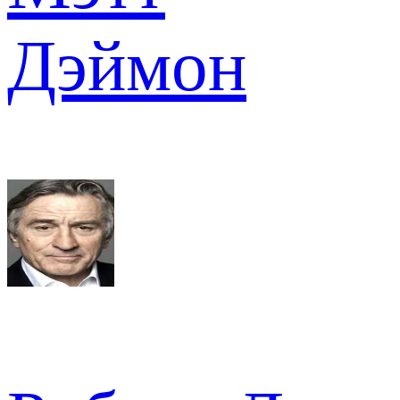
Дэймон