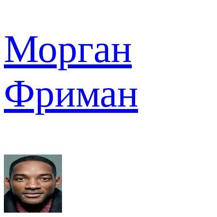
Морган
Фриман