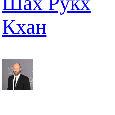
Шах Рукх
Кхан