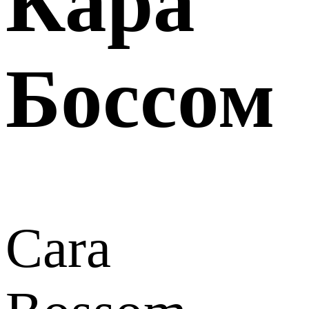
Кара
Боссом
Cara