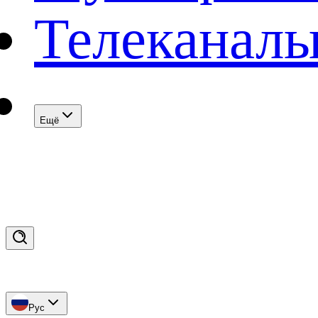
Телеканал
Eщё
Рус