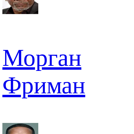
Морган
Фриман