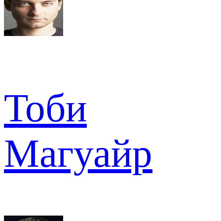
Тоби
Магуайр