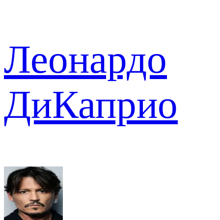
Леонардо
ДиКаприо