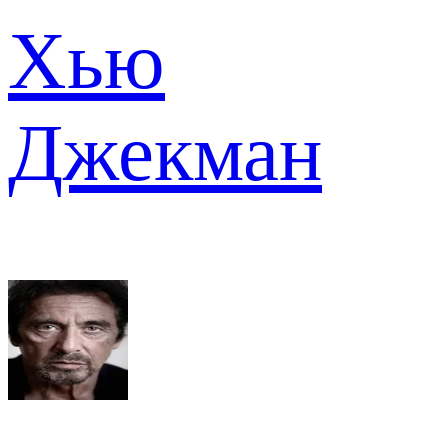
Хью
Джекман