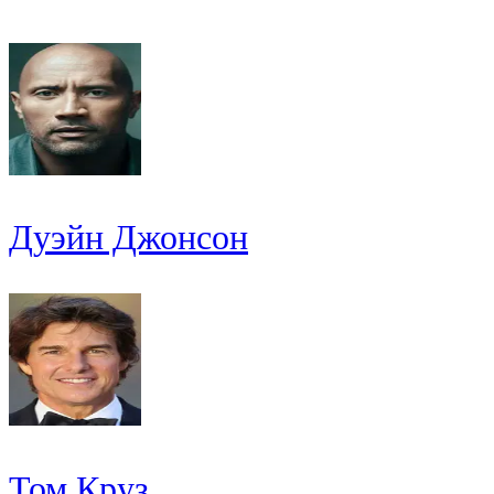
Дуэйн Джонсон
Том Круз