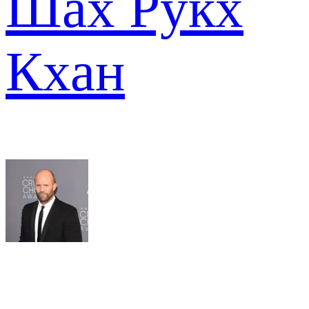
Шах Рукх
Кхан