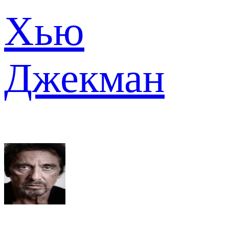
Хью
Джекман