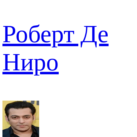
Роберт Де
Ниро