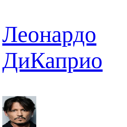
Леонардо
ДиКаприо