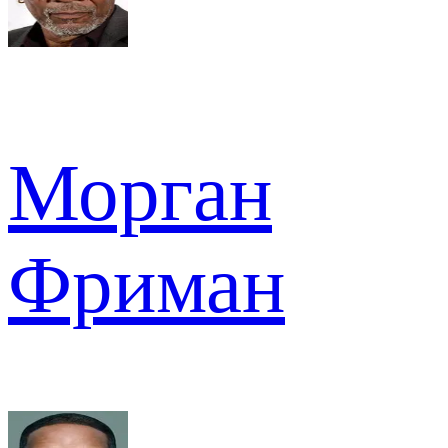
Морган
Фриман