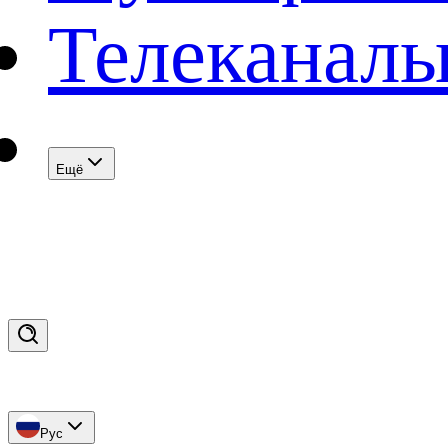
Телеканал
Eщё
Рус