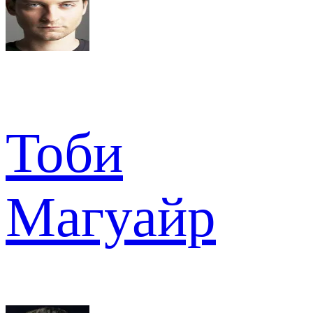
Тоби
Магуайр